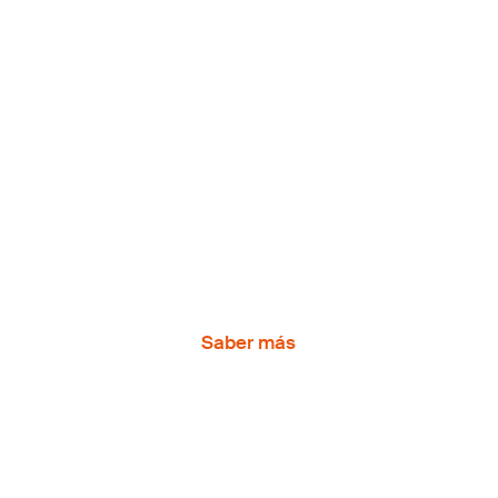
¿Por qué?
Atraer, entretener e informar
a través del vídeo.
Pero también guiar, acoger y comunicar
a través de imágenes.
Saber más