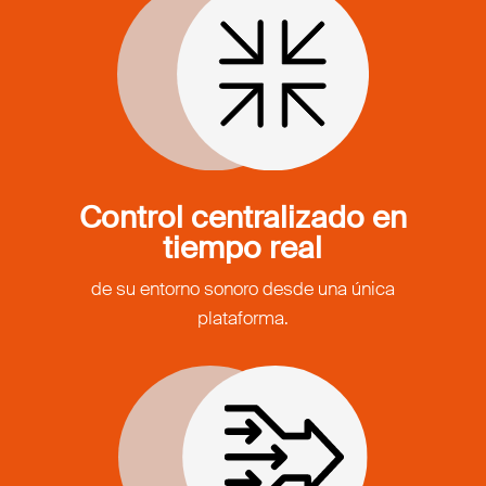
Control centralizado en
tiempo real
de su entorno sonoro desde una única
plataforma.