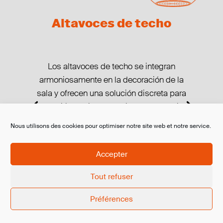
Altavoces de techo
Los altavoces de techo se integran
armoniosamente en la decoración de la
sala y ofrecen una solución discreta para
transmitir música, anuncios, conferencias
o cualquier otro contenido de audio.
Nous utilisons des cookies pour optimiser notre site web et notre service.
Proporcionarán a sus clientes una
experiencia auditiva agradable y
Accepter
envolvente.
En función del proyecto, podemos ofrecer
Tout refuser
altavoces empotrados en el techo para
Préférences
una discreción aún mayor.
Ventajas :