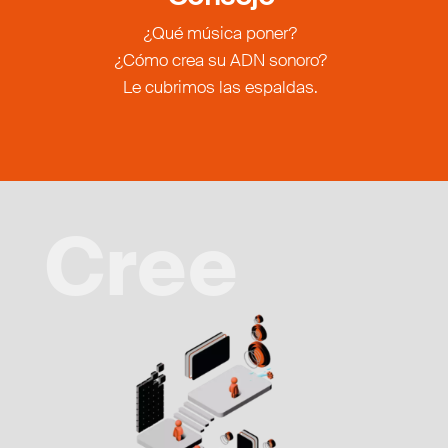
¿Qué música poner?
¿Cómo crea su ADN sonoro?
Le cubrimos las espaldas.
Cree