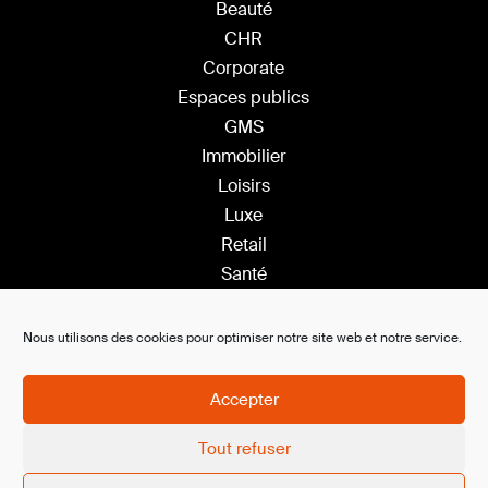
Beauté
CHR
Corporate
Espaces publics
GMS
Immobilier
Loisirs
Luxe
Retail
Santé
Sport
Nous utilisons des cookies pour optimiser notre site web et notre service.
Solutions
Accepter
Plateforme Saas
Ambiance sonore
Tout refuser
Affichage dynamique