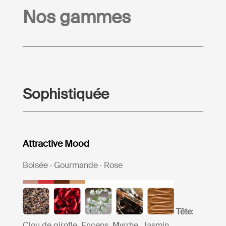
Nos gammes
Sophistiquée
Attractive Mood
Boisée · Gourmande · Rose
Tête
:
Clou de girofle, Encens, Myrrhe, Jasmin