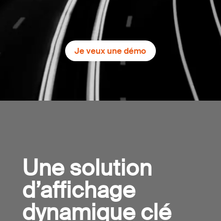
Je veux une démo
Une solution
d’affichage
dynamique clé