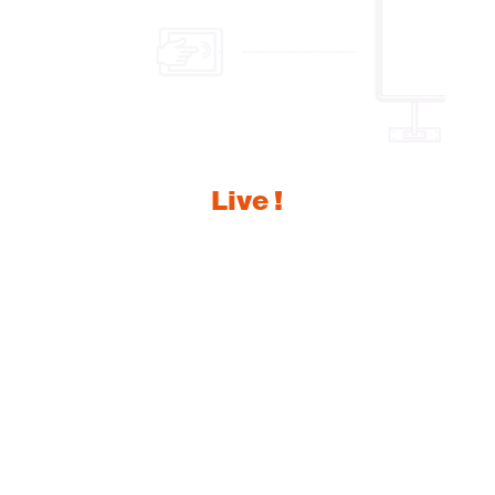
Live !
Prenez le contrôle de vos écrans en direct,
grâce à votre tablette ou votre smartphone.
L’écran : le support de vente idéal pour
appuyer un argument, proposer une
démonstration ou illustrer un exemple.
Cette option vous permet d’interrompre
une boucle vidéo en cours de lecture, afin