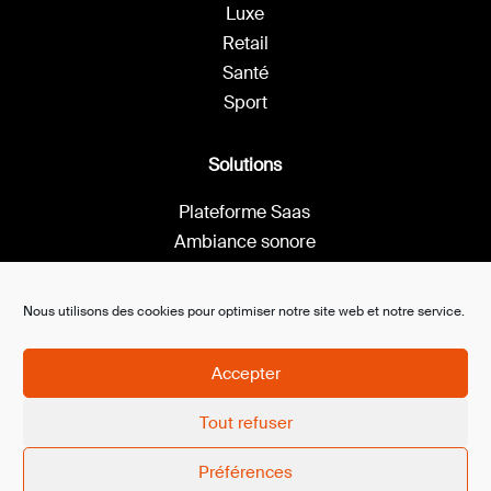
Luxe
Retail
Santé
Sport
Solutions
Plateforme Saas
Ambiance sonore
Affichage dynamique
Ambiance olfactive
Nous utilisons des cookies pour optimiser notre site web et notre service.
Accepter
By
Neocamino
with ✓
Tout refuser
© 2023 Copyright •
Mentions légales
•
Politique de
Préférences
confidentialité •
Politique de cookies