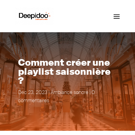
Comment créer une
playlist saisonnière
?
Déc 23, 2023
|
Ambiance sonore
|
0
commentaires