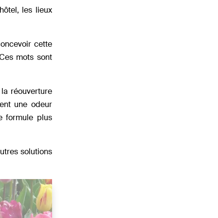
ôtel, les lieux
concevoir cette
 …Ces mots sont
 la réouverture
ment une odeur
e formule plus
utres solutions