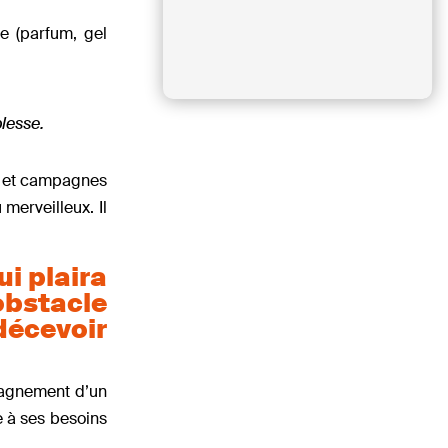
ne (parfum, gel
blesse.
ns et campagnes
 merveilleux. Il
ui plaira
obstacle
décevoir
mpagnement d’un
e à ses besoins