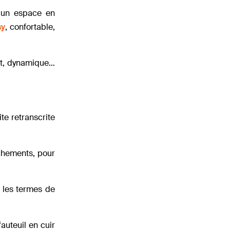
r un espace en
sy
, confortable,
ant, dynamique…
te retranscrite
nchements, pour
 les termes de
auteuil en cuir