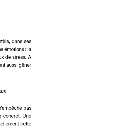
ntèle, dans ses
s émotions : la
ux de stress. A
ent aussi gêner
sus
i n’empêche pas
ng concret. Une
nellement cette