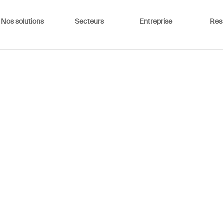
Nos solutions
Secteurs
Entreprise
Res
rôle des odeurs dans l’identi