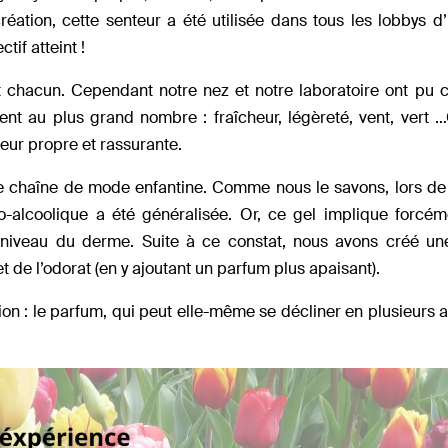
réation, cette senteur a été utilisée dans tous les lobbys d’h
tif atteint !
nt chacun. Cependant notre nez et notre laboratoire ont pu 
dent au plus grand nombre : fraîcheur, légèreté, vent, vert
teur propre et rassurante.
de chaîne de mode enfantine. Comme nous le savons, lors de
ro-alcoolique a été généralisée. Or, ce gel implique forcé
 niveau du derme. Suite à ce constat, nous avons créé un
t de l’odorat (en y ajoutant un parfum plus apaisant).
ion : le parfum, qui peut elle-même se décliner en plusieurs a