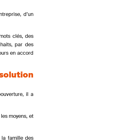
ntreprise, d’un
 mots clés, des
haits, par des
jours en accord
 solution
uverture, il a
s les moyens, et
la famille des