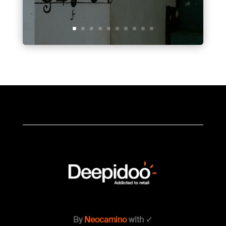
By
Neocamino
with ✓