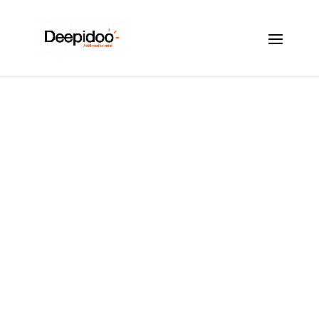
Le résumé Deepidoo
2024
Déc 17, 2024
|
Affichage dynamique
,
Ambiance sonore
,
Industrie
,
Tendances retail
|
0 commentaires