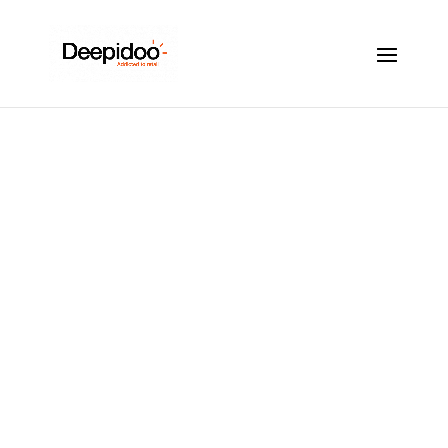
Comment
l’intégration du
marketing sensoriel
peut-elle booster les
ventes pendant les
périodes de soldes ?
Jan 18, 2024
|
Affichage dynamique
,
Ambiance sonore
,
Marketing Sensoriel
,