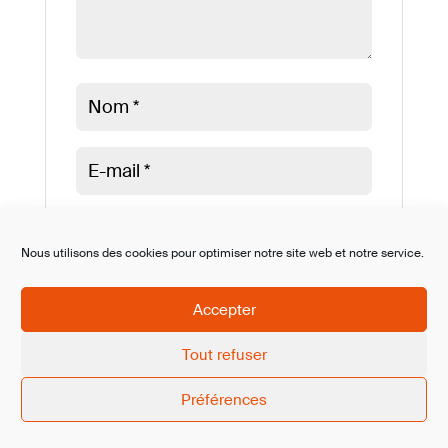
Nous utilisons des cookies pour optimiser notre site web et notre service.
Enregistrer mon nom, mon e-mail et
Accepter
mon site dans le navigateur pour mon
prochain commentaire.
Tout refuser
Soumettre le commentaire
Préférences