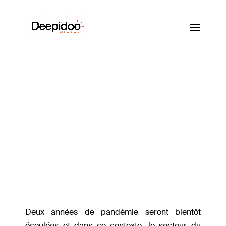
Le Luxe à l’heure du
Bilan 2021
Mar 11, 2021
|
Tendances retail
Deux années de pandémie seront bientôt
écoulées et dans ce contexte, le secteur du