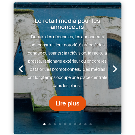
Le retail media pour les
annonceurs
Depuis des décennies, les annonceurs
ont construit leur notoriété grâce à des
canaux puissants : la télévision, la radio, la
presse, l’affichage extérieur ou encore les
catalogues promotionnels. Ces médias
ont longtemps occupé une place centrale
dans les plans...
Lire plus