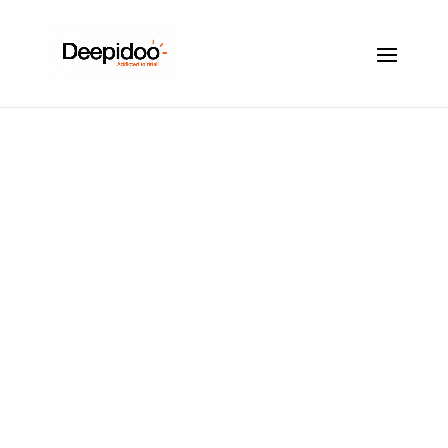
Fonctionnalité
Deepidoo : les
plannings ponctuels
Mai 17, 2022
|
Affichage dynamique
,
Ambiance
olfactive
,
Ambiance sonore