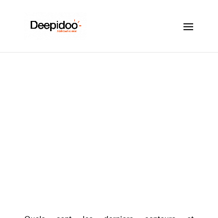
Le dernier visage du
travail : A new
workplace
Mai 16, 2022
|
Tendances retail