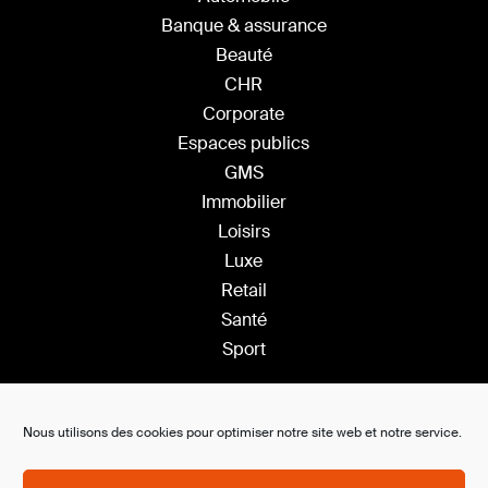
Banque & assurance
Beauté
CHR
Corporate
Espaces publics
GMS
Immobilier
Loisirs
Luxe
Retail
Santé
Sport
Solutions
Nous utilisons des cookies pour optimiser notre site web et notre service.
Plateforme Saas
Ambiance s
onore