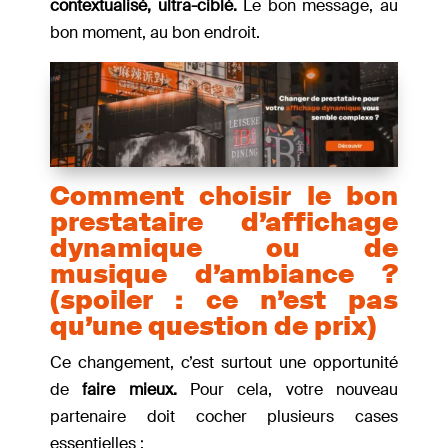
contextualisé, ultra-ciblé.
Le bon message, au
bon moment, au bon endroit.
Comment choisir le bon
prestataire d’affichage
dynamique ou de
musique d’ambiance ?
(spoiler : ce n’est pas
qu’une question de prix)
Ce changement, c’est surtout une opportunité
de
faire mieux.
Pour cela, votre nouveau
partenaire doit cocher plusieurs cases
essentielles :