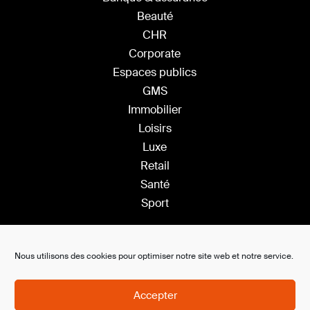
Beauté
CHR
Corporate
Espaces publics
GMS
Immobilier
Loisirs
Luxe
Retail
Santé
Sport
Solutions
Nous utilisons des cookies pour optimiser notre site web et notre service.
Plateforme Saas
Ambiance s
onore
Accepter
Affichage dynamique