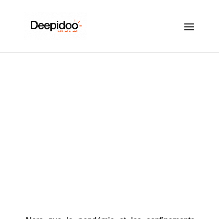
NEW RETAIL – Vers
un monde toujours
plus virtualisé ?
Juin 14, 2022
|
Tendances retail