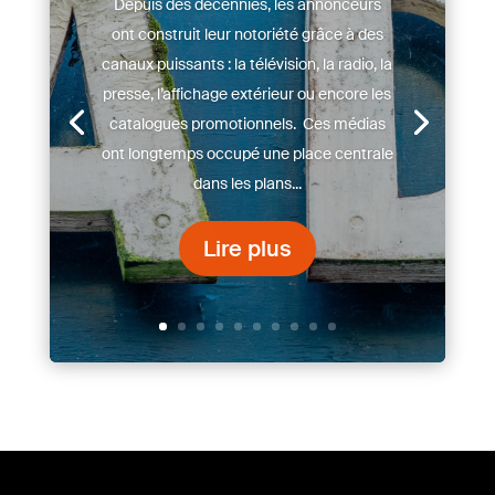
Depuis des décennies, les annonceurs
ont construit leur notoriété grâce à des
canaux puissants : la télévision, la radio, la
presse, l’affichage extérieur ou encore les
catalogues promotionnels. Ces médias
ont longtemps occupé une place centrale
dans les plans...
Lire plus