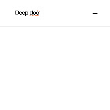
Décrypter les
réactions cérébrales
face au marketing
sensoriel
Mar 25, 2024
|
Ambiance olfactive
,
Ambiance
sonore
,
Marketing Sensoriel
|
0 commentaires