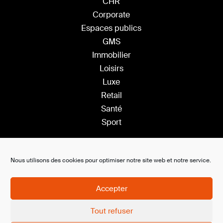
CHR
Corporate
Espaces publics
GMS
Immobilier
Loisirs
Luxe
Retail
Santé
Sport
Solutions
Nous utilisons des cookies pour optimiser notre site web et notre service.
Plateforme Saas
Ambiance s
onore
Accepter
Affichage dynamique
Tout refuser
Ambiance olfactive