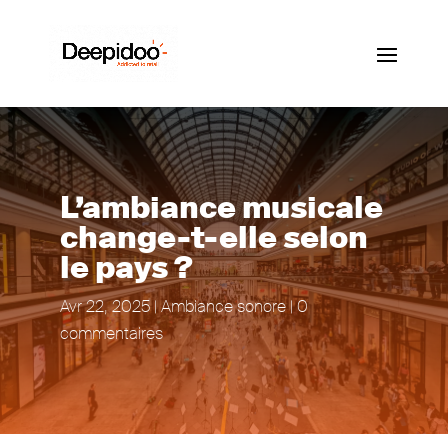
L’ambiance musicale
change-t-elle selon
le pays ?
Avr 22, 2025
|
Ambiance sonore
|
0
commentaires