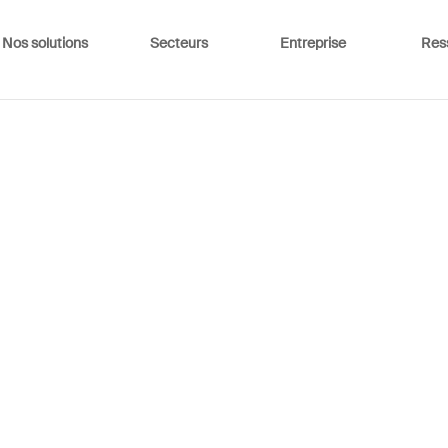
Nos solutions
Secteurs
Entreprise
Res
r : un éventail sensoriel
nce sonore
,
Marketing Sensoriel
,
Tendances retail
|
0 commenta