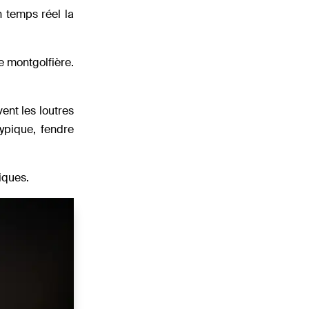
n temps réel la
e montgolfière.
ent les loutres
ypique, fendre
iques.