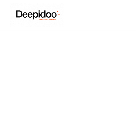
Aéroport de Singapou
Août 26, 2024
|
Affichage dynamique
,
Ambia