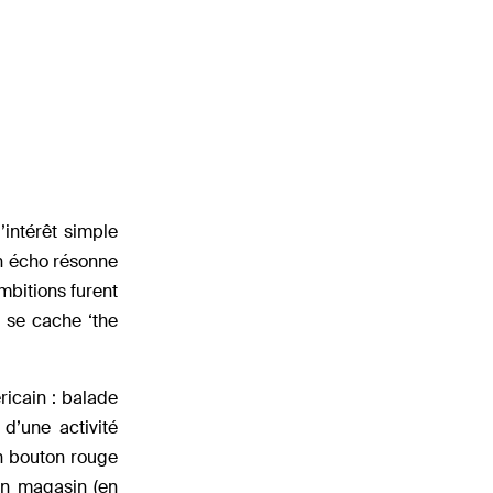
intérêt simple
n écho résonne
mbitions furent
, se cache ‘the
icain : balade
d’une activité
un bouton rouge
en magasin (en